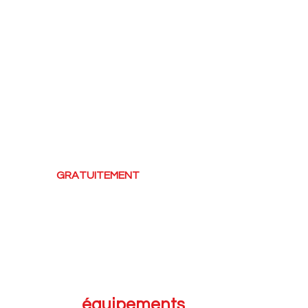
e maximiser les chances de succès au moment opportun.
, il est essentiel de disposer de tous les outils pour structu
nos trois plates-formes et d'assurer la transaction avec vot
s de promouvoir vos intérêts et de vous accompagner efficacem
possibilité,
GRATUITEMENT
, d’afficher sur nos
3 plateformes
Les
équipements
à vendre!