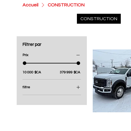
Accueil
CONSTRUCTION
AGRICOLE
CAMION
CONSTRUCTION
DÉ
Filtrer par
70 articles
Prix
10 000 $CA
379 999 $CA
filtre
AGRICOLE
CAMION
CONSTRUCTION
DÉNEIGEMENT
2024- Ford F-550 
FORESTIER
Duty avec boîte