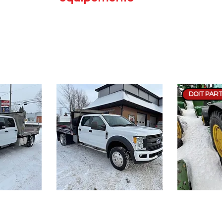
NEIGEMENT
FORESTIER
REMORQUE
XL Super
2017- Ford F-450 XL Boîte
2023- John 
 dompeuse
Dompeuse 8x12
avec lame et