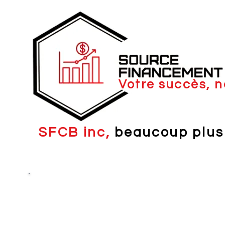
Votre succès, n
SFCB inc,
beaucoup plus
Le timing est crucial pour vendre, mais un bon posi