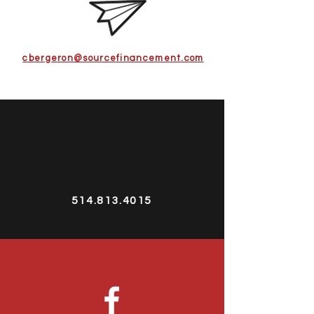
cbergeron@sourcefinancement.com
514.813.4015