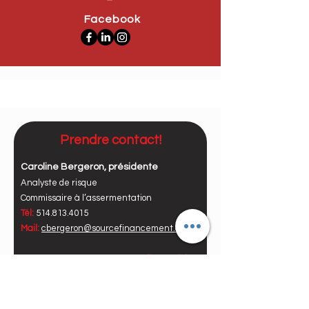
Facebook
Prendre contact!
Caroline Bergeron, présidente
Analyste de risque
Commissaire à l’assermentation
Tél:
514.813.4015
Mail:
cbergeron@sourcefinancement.com
PRENDRE RDV avec nous en
cliquant ici
Vos coordonnées