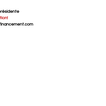
présidente
tion!
financement.com