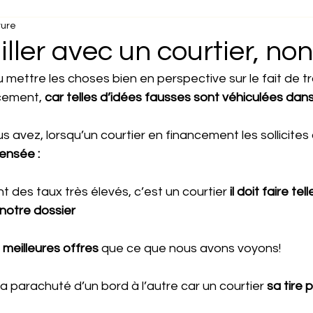
ture
vec elle ?
Comment faire travailler v
iller avec un courtier, non
 mettre les choses bien en perspective sur le fait de tr
s coûterons $$$$
cement, 
car telles d’idées fausses sont véhiculées dan
s avez, lorsqu’un courtier en financement les sollicites 
ensée :
nt des taux très élevés, c’est un courtier 
il doit faire te
notre dossier
s meilleures offres
 que ce que nous avons voyons!
a parachuté d’un bord à l’autre car un courtier
 sa tire 