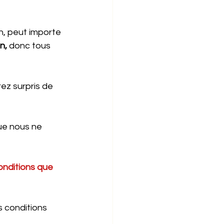
n, peut importe 
n, 
donc tous 
ez surpris de 
ue nous ne 
onditions que 
s conditions 