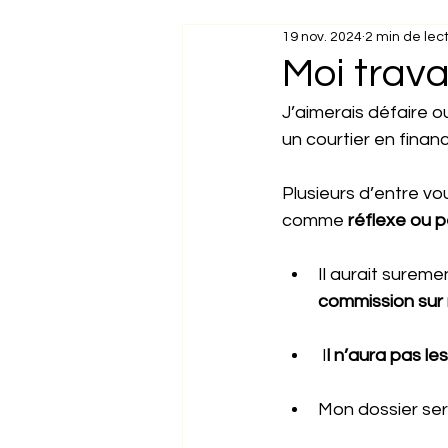
19 nov. 2024
2 min de lec
Pourquoi travailler a
Moi trava
J’aimerais défaire ou
Des erreurs qui vou
un courtier en finan
Plusieurs d’entre vou
comme 
réflexe ou p
Il aurait sureme
commission sur 
 I
l n’aura pas le
Mon dossier ser