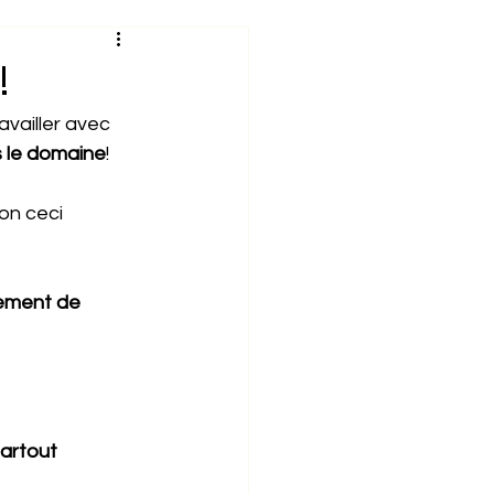
otre $$$
!
availler avec 
s le domaine
!
on ceci 
llement de 
partout