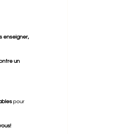
s enseigner, 
ontre un 
ables
 pour 
vous!