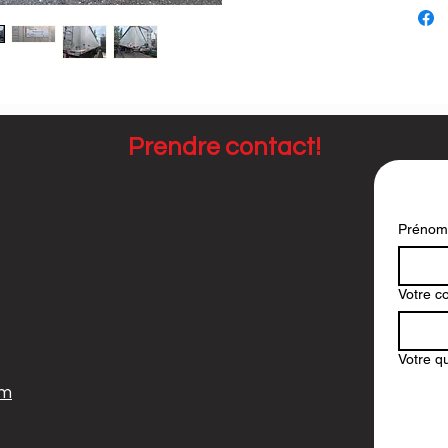
Prendre contact!
Prénom
Votre co
Votre q
om