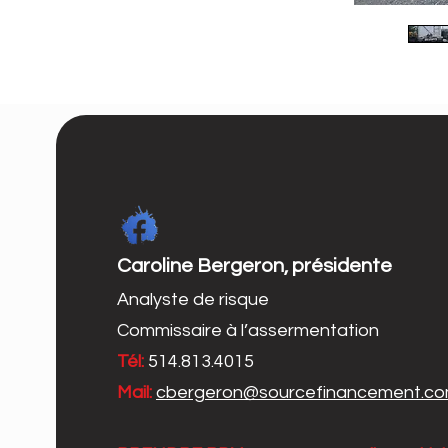
Caroline Bergeron, présidente
Analyste de risque
Commissaire à l’assermentation
Tél:
514.813.4015
Mail:
cbergeron@sourcefinancement.c