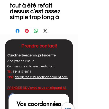
tout à été refait
dessus c’est assez
simple trop long à
énumérer…
CONTACTEZ:
Danny Dontigny
819.660.4124
Prendre contact!
Caroline Bergeron, présidente
Analyste de risque
Commissaire à l’assermentation
Tél:
514.813.4015
Mail:
cbergeron@sourcefinancement.com
PRENDRE RDV avec nous en
cliquant ici
Vos coordonnées