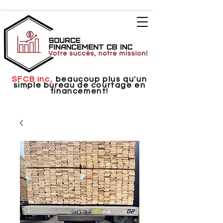
SFCB inc,
beaucoup plus qu'un
simple bureau de courtage en
financement!