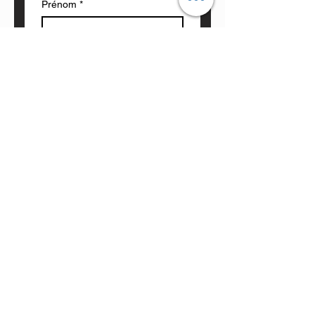
Prénom
*
Nom de famille
Votre courriel
*
Votre question
*
Envoyer