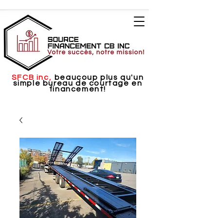
SFCB inc,
beaucoup plus qu'un
simple bureau de courtage en
financement!