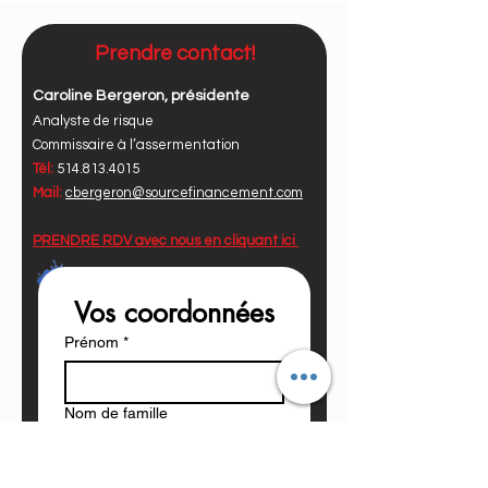
bearings, brakes
pompe à l'huile
hydraulique
Prendre contact!
2 cylindres
Caroline Bergeron, présidente
hydrauliques tous
Analyste de risque
neufs
Commissaire à l’assermentation
inspection faite
Tél:
514.813.4015
octobre 2025
Mail:
cbergeron@sourcefinancement.com
CONTACTEZ: Dany
PRENDRE RDV avec nous en
cliquant ici
Doyon 514-220-9710
Vos coordonnées
Prénom
*
Nom de famille
Votre courriel
*