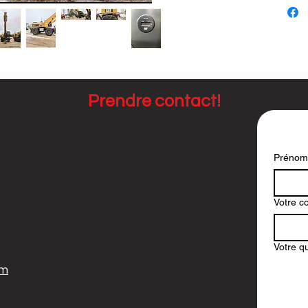
Prendre contact!
Prénom
Votre co
Votre q
om