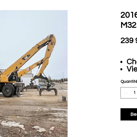
2016
M32
239 
Ch
Vi
En
Quantit
CON
Henr
Be