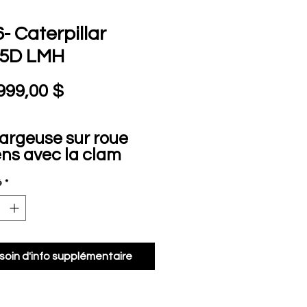
- Caterpillar
5D LMH
Prix
999,00 $
argeuse sur roue
ens avec la clam
 très bonne état
é
*
TACTEZ: Alexandre
y au 418.391.6206
soin d'info supplémentaire