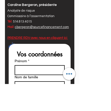
Caroline Bergeron, présidente
Analyste de risque
Commissaire à l’assermentation
Tél:
514.813.4015
Mail:
cbergeron@sourcefinancement.com
PRENDRE RDV avec nous en
cliquant ici
Vos coordonnées
Prénom
*
Nom de famille
Votre courriel
*
Votre question
*