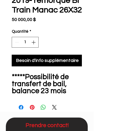
2019- remorque Bi
Train Manac 26X32
Prix
50 000,00 $
Quantité
*
Besoin d'info supplémentaire
*****Possibilité de
transfert de bail,
balance 23 mois
restant*****
CONTACTEZ:
Philippe au 819-808-
9706
Prendre contact!