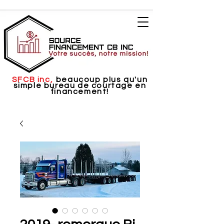
SFCB inc,
beaucoup plus qu'un
simple bureau de courtage en
financement!