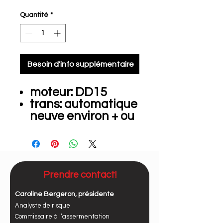
Quantité
*
Besoin d'info supplémentaire
moteur: DD15
trans: automatique
neuve environ + ou
- 20 000 km
ess: 14 -46 000 lbs
km: 820 000
clutch neuve
Ratio: 343
Prendre contact!
Très bien
Caroline Bergeron, présidente
entretenu!
Analyste de risque
Commissaire à l’assermentation