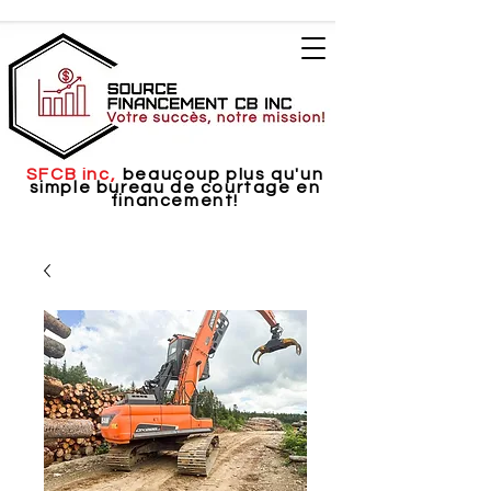
SFCB inc,
beaucoup plus qu'un
simple bureau de courtage en
financement!